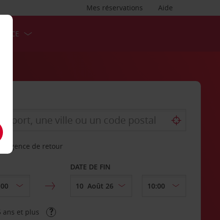
Mes réservations
Aide
ERVICE
re agence de retour
DATE DE FIN
 ans et plus