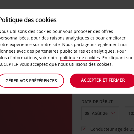
SERVICES &
Politique des cookies
ENTREPRISES
LIBRE-S
LOCATION
Nous utilisons des cookies pour vous proposer des offres
personnalisées, pour des raisons analytiques et pour améliorer
votre expérience sur notre site. Nous partageons également nos
ture
données avec des partenaires publicitaires et analytiques. Pour
plus d’informations, voir notre
politique de cookies
. En cliquant sur
AGENCE DE DÉPART
ACCEPTER vous acceptez que nous utilisions des cookies.
ACCEPTER ET FERMER
GÉRER VOS PRÉFÉRENCES
Sélectionnez une aut
DATE DE DÉBUT
Conducteur âgé de 25