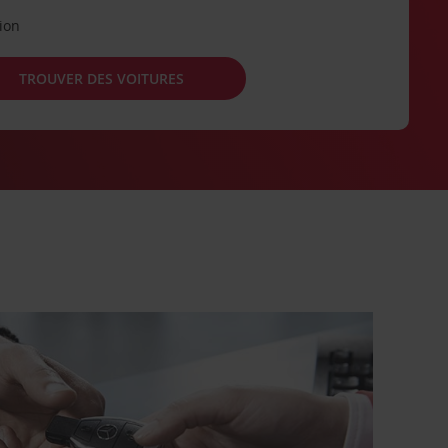
tion
TROUVER DES VOITURES