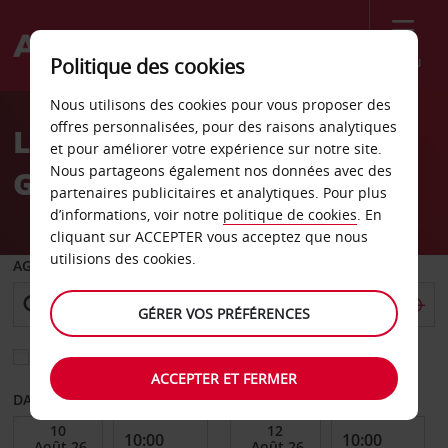
Menu
Politique des cookies
Welcome
Nous utilisons des cookies pour vous proposer des
to
offres personnalisées, pour des raisons analytiques
Location de voiture
Avis
et pour améliorer votre expérience sur notre site.
Nous partageons également nos données avec des
Genthin
partenaires publicitaires et analytiques. Pour plus
d’informations, voir notre
politique de cookies
. En
cliquant sur ACCEPTER vous acceptez que nous
utilisions des cookies.
AGENCE DE DÉPART
GÉRER VOS PRÉFÉRENCES
Sélectionnez une autre agence de retour
ACCEPTER ET FERMER
DATE DE DÉBUT
DATE DE FIN