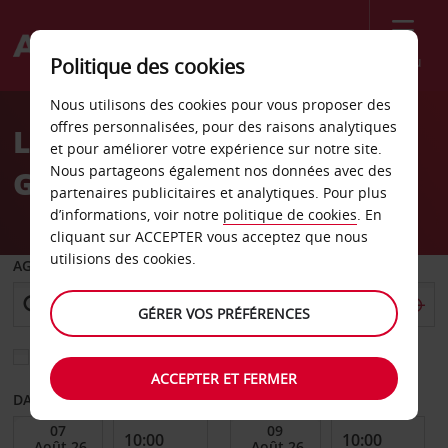
Menu
Politique des cookies
Welcome
Nous utilisons des cookies pour vous proposer des
to
offres personnalisées, pour des raisons analytiques
Location de voiture
Avis
et pour améliorer votre expérience sur notre site.
Nous partageons également nos données avec des
Geesthacht
partenaires publicitaires et analytiques. Pour plus
d’informations, voir notre
politique de cookies
. En
cliquant sur ACCEPTER vous acceptez que nous
utilisions des cookies.
AGENCE DE DÉPART
GÉRER VOS PRÉFÉRENCES
Sélectionnez une autre agence de retour
ACCEPTER ET FERMER
DATE DE DÉBUT
DATE DE FIN