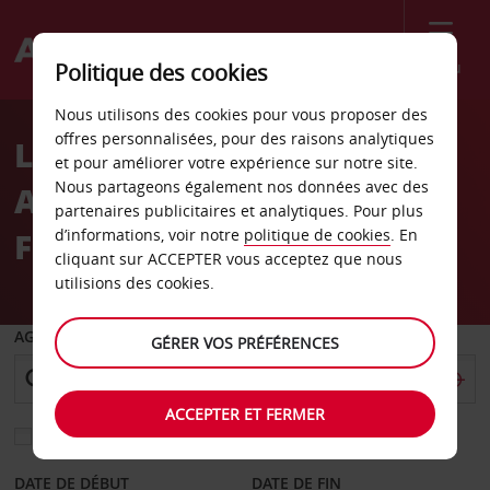
Menu
Politique des cookies
Welcome
Nous utilisons des cookies pour vous proposer des
to
offres personnalisées, pour des raisons analytiques
Location de voiture
Avis
et pour améliorer votre expérience sur notre site.
Nous partageons également nos données avec des
Aéroport de
partenaires publicitaires et analytiques. Pour plus
Friedrichshafen
d’informations, voir notre
politique de cookies
. En
cliquant sur ACCEPTER vous acceptez que nous
utilisions des cookies.
AGENCE DE DÉPART
GÉRER VOS PRÉFÉRENCES
ACCEPTER ET FERMER
Sélectionnez une autre agence de retour
DATE DE DÉBUT
DATE DE FIN