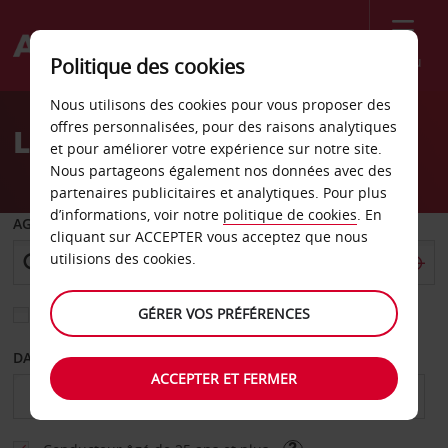
Menu
Politique des cookies
Welcome
Nous utilisons des cookies pour vous proposer des
to
offres personnalisées, pour des raisons analytiques
Location de voiture Forst
Avis
et pour améliorer votre expérience sur notre site.
Nous partageons également nos données avec des
partenaires publicitaires et analytiques. Pour plus
d’informations, voir notre
politique de cookies
. En
AGENCE DE DÉPART
cliquant sur ACCEPTER vous acceptez que nous
utilisions des cookies.
GÉRER VOS PRÉFÉRENCES
Sélectionnez une autre agence de retour
DATE DE DÉBUT
DATE DE FIN
ACCEPTER ET FERMER