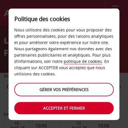
Menu
Politique des cookies
Welcome
Nous utilisons des cookies pour vous proposer des
to
offres personnalisées, pour des raisons analytiques
Location de voiture
Avis
et pour améliorer votre expérience sur notre site.
Nous partageons également nos données avec des
Fehmarn
partenaires publicitaires et analytiques. Pour plus
d’informations, voir notre
politique de cookies
. En
cliquant sur ACCEPTER vous acceptez que nous
utilisions des cookies.
AGENCE DE DÉPART
GÉRER VOS PRÉFÉRENCES
Sélectionnez une autre agence de retour
ACCEPTER ET FERMER
DATE DE DÉBUT
DATE DE FIN