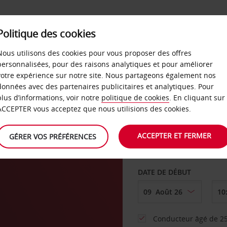
SERVICES &
Politique des cookies
ENTREPRISES
LIBRE-S
LOCATION
Nous utilisons des cookies pour vous proposer des offres
personnalisées, pour des raisons analytiques et pour améliorer
votre expérience sur notre site. Nous partageons également nos
ture
données avec des partenaires publicitaires et analytiques. Pour
plus d’informations, voir notre
politique de cookies
. En cliquant sur
AGENCE DE DÉPART
ACCEPTER vous acceptez que nous utilisions des cookies.
ACCEPTER ET FERMER
GÉRER VOS PRÉFÉRENCES
Sélectionnez une aut
DATE DE DÉBUT
Conducteur âgé de 25