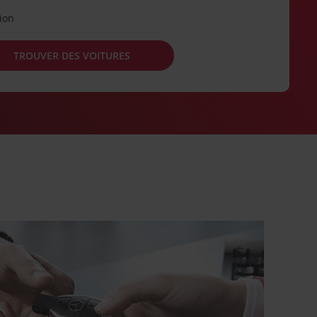
tion
TROUVER DES VOITURES