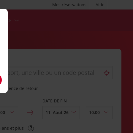
Mes réservations
Aide
ERVICE
re agence de retour
DATE DE FIN
 ans et plus