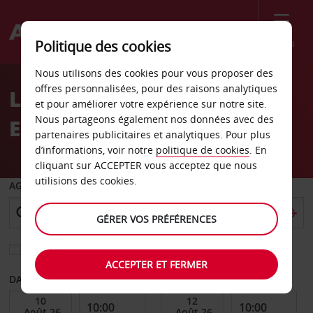
Menu
Politique des cookies
Welcome
Nous utilisons des cookies pour vous proposer des
to
offres personnalisées, pour des raisons analytiques
Location de voiture
Avis
et pour améliorer votre expérience sur notre site.
Nous partageons également nos données avec des
Eisenhüttenstadt
partenaires publicitaires et analytiques. Pour plus
d’informations, voir notre
politique de cookies
. En
cliquant sur ACCEPTER vous acceptez que nous
utilisions des cookies.
AGENCE DE DÉPART
GÉRER VOS PRÉFÉRENCES
Sélectionnez une autre agence de retour
ACCEPTER ET FERMER
DATE DE DÉBUT
DATE DE FIN