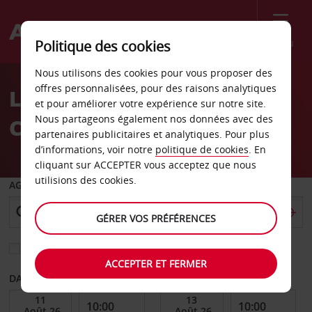
Menu
Politique des cookies
Welcome
Nous utilisons des cookies pour vous proposer des
to
offres personnalisées, pour des raisons analytiques
Location de voiture
Avis
et pour améliorer votre expérience sur notre site.
Nous partageons également nos données avec des
Coblence
partenaires publicitaires et analytiques. Pour plus
d’informations, voir notre
politique de cookies
. En
cliquant sur ACCEPTER vous acceptez que nous
utilisions des cookies.
AGENCE DE DÉPART
GÉRER VOS PRÉFÉRENCES
Sélectionnez une autre agence de retour
ACCEPTER ET FERMER
DATE DE DÉBUT
DATE DE FIN