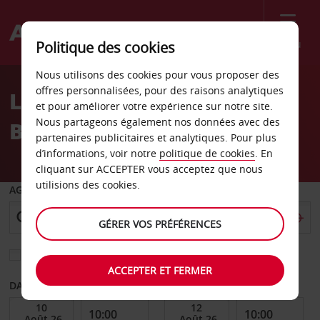
Menu
Politique des cookies
Welcome
Nous utilisons des cookies pour vous proposer des
to
offres personnalisées, pour des raisons analytiques
Location de voiture
Avis
et pour améliorer votre expérience sur notre site.
Nous partageons également nos données avec des
Brebersdorf
partenaires publicitaires et analytiques. Pour plus
d’informations, voir notre
politique de cookies
. En
cliquant sur ACCEPTER vous acceptez que nous
utilisions des cookies.
AGENCE DE DÉPART
GÉRER VOS PRÉFÉRENCES
Sélectionnez une autre agence de retour
ACCEPTER ET FERMER
DATE DE DÉBUT
DATE DE FIN