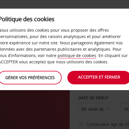
SERVICES &
Politique des cookies
ENTREPRISES
LIBRE-S
LOCATION
Nous utilisons des cookies pour vous proposer des offres
personnalisées, pour des raisons analytiques et pour améliorer
votre expérience sur notre site. Nous partageons également nos
ture
données avec des partenaires publicitaires et analytiques. Pour
plus d’informations, voir notre
politique de cookies
. En cliquant sur
AGENCE DE DÉPART
ACCEPTER vous acceptez que nous utilisions des cookies.
ACCEPTER ET FERMER
GÉRER VOS PRÉFÉRENCES
Sélectionnez une aut
DATE DE DÉBUT
Conducteur âgé de 25