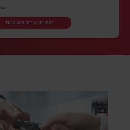
tion
TROUVER DES VOITURES