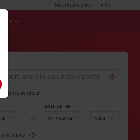
Mes réservations
Aide
ERVICE
re agence de retour
DATE DE FIN
 ans et plus