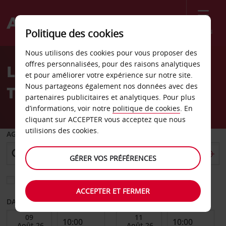
Menu
Politique des cookies
Welcome
Nous utilisons des cookies pour vous proposer des
to
offres personnalisées, pour des raisons analytiques
Location de voiture Bad
Avis
et pour améliorer votre expérience sur notre site.
Nous partageons également nos données avec des
Tolz
partenaires publicitaires et analytiques. Pour plus
d’informations, voir notre
politique de cookies
. En
cliquant sur ACCEPTER vous acceptez que nous
utilisions des cookies.
AGENCE DE DÉPART
GÉRER VOS PRÉFÉRENCES
Sélectionnez une autre agence de retour
ACCEPTER ET FERMER
DATE DE DÉBUT
DATE DE FIN