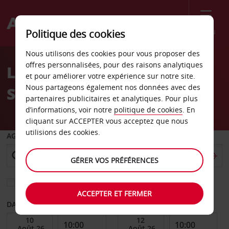
Menu
Politique des cookies
Welcome
Nous utilisons des cookies pour vous proposer des
to
offres personnalisées, pour des raisons analytiques
Location de voiture Bad
Avis
et pour améliorer votre expérience sur notre site.
Nous partageons également nos données avec des
Salzungen
partenaires publicitaires et analytiques. Pour plus
d’informations, voir notre
politique de cookies
. En
cliquant sur ACCEPTER vous acceptez que nous
utilisions des cookies.
AGENCE DE DÉPART
GÉRER VOS PRÉFÉRENCES
Sélectionnez une autre agence de retour
ACCEPTER ET FERMER
DATE DE DÉBUT
DATE DE FIN