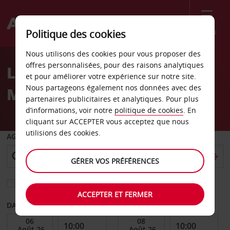
Menu
Politique des cookies
Welcome
Nous utilisons des cookies pour vous proposer des
to
offres personnalisées, pour des raisons analytiques
Location de voiture Bad
Avis
et pour améliorer votre expérience sur notre site.
Nous partageons également nos données avec des
Mergentheim
partenaires publicitaires et analytiques. Pour plus
d’informations, voir notre
politique de cookies
. En
cliquant sur ACCEPTER vous acceptez que nous
utilisions des cookies.
AGENCE DE DÉPART
GÉRER VOS PRÉFÉRENCES
Sélectionnez une autre agence de retour
ACCEPTER ET FERMER
DATE DE DÉBUT
DATE DE FIN