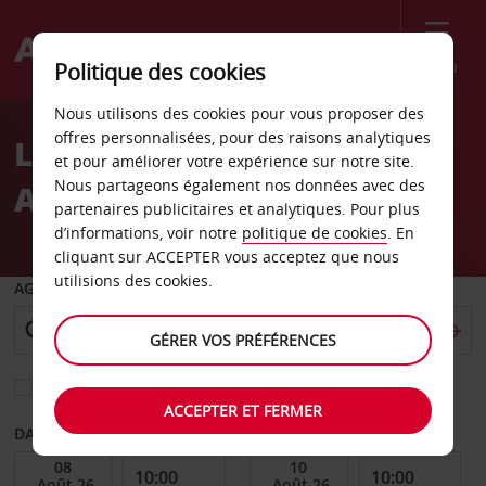
Menu
Politique des cookies
Welcome
Nous utilisons des cookies pour vous proposer des
to
offres personnalisées, pour des raisons analytiques
Location de voiture
Avis
et pour améliorer votre expérience sur notre site.
Nous partageons également nos données avec des
Altenbourg
partenaires publicitaires et analytiques. Pour plus
d’informations, voir notre
politique de cookies
. En
cliquant sur ACCEPTER vous acceptez que nous
utilisions des cookies.
AGENCE DE DÉPART
GÉRER VOS PRÉFÉRENCES
Sélectionnez une autre agence de retour
ACCEPTER ET FERMER
DATE DE DÉBUT
DATE DE FIN