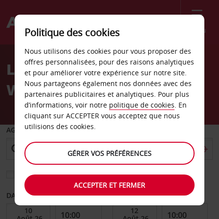
Menu
Politique des cookies
Welcome
Nous utilisons des cookies pour vous proposer des
to
offres personnalisées, pour des raisons analytiques
Location de voiture
Avis
et pour améliorer votre expérience sur notre site.
Nous partageons également nos données avec des
Weyers Cave
partenaires publicitaires et analytiques. Pour plus
d’informations, voir notre
politique de cookies
. En
cliquant sur ACCEPTER vous acceptez que nous
utilisions des cookies.
AGENCE DE DÉPART
GÉRER VOS PRÉFÉRENCES
Sélectionnez une autre agence de retour
ACCEPTER ET FERMER
DATE DE DÉBUT
DATE DE FIN