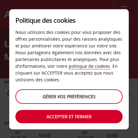
Menu
Politique des cookies
Welcome
Nous utilisons des cookies pour vous proposer des
to
offres personnalisées, pour des raisons analytiques
Location de voiture
Avis
et pour améliorer votre expérience sur notre site.
Nous partageons également nos données avec des
Manassas
partenaires publicitaires et analytiques. Pour plus
d’informations, voir notre
politique de cookies
. En
cliquant sur ACCEPTER vous acceptez que nous
utilisions des cookies.
AGENCE DE DÉPART
GÉRER VOS PRÉFÉRENCES
Sélectionnez une autre agence de retour
ACCEPTER ET FERMER
DATE DE DÉBUT
DATE DE FIN