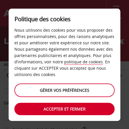
Menu
Politique des cookies
Welcome
Nous utilisons des cookies pour vous proposer des
to
offres personnalisées, pour des raisons analytiques
Location de voiture Fairfax
Avis
et pour améliorer votre expérience sur notre site.
Nous partageons également nos données avec des
partenaires publicitaires et analytiques. Pour plus
d’informations, voir notre
politique de cookies
. En
AGENCE DE DÉPART
cliquant sur ACCEPTER vous acceptez que nous
utilisions des cookies.
GÉRER VOS PRÉFÉRENCES
Sélectionnez une autre agence de retour
DATE DE DÉBUT
DATE DE FIN
ACCEPTER ET FERMER