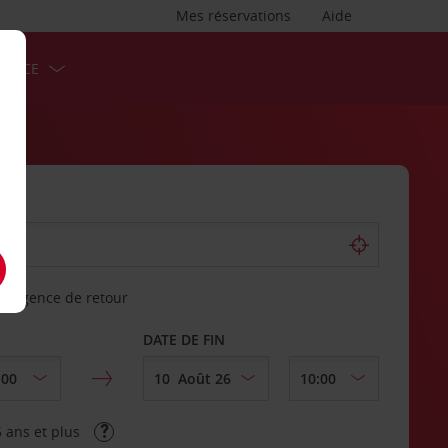
Mes réservations
Aide
ERVICE
re agence de retour
DATE DE FIN
 ans et plus