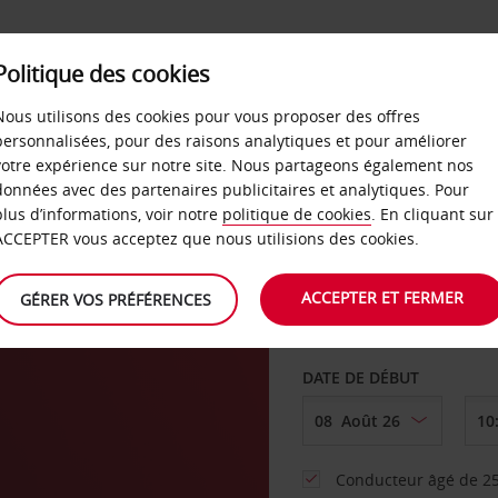
SERVICES &
Politique des cookies
ENTREPRISES
LIBRE-S
LOCATION
Nous utilisons des cookies pour vous proposer des offres
personnalisées, pour des raisons analytiques et pour améliorer
votre expérience sur notre site. Nous partageons également nos
ture
données avec des partenaires publicitaires et analytiques. Pour
plus d’informations, voir notre
politique de cookies
. En cliquant sur
AGENCE DE DÉPART
ACCEPTER vous acceptez que nous utilisions des cookies.
ACCEPTER ET FERMER
GÉRER VOS PRÉFÉRENCES
Sélectionnez une aut
DATE DE DÉBUT
Conducteur âgé de 25