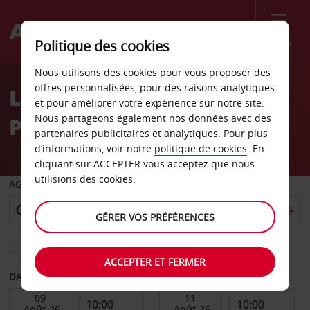
Menu
Politique des cookies
Welcome
Nous utilisons des cookies pour vous proposer des
to
offres personnalisées, pour des raisons analytiques
Location de voiture Grand
Avis
et pour améliorer votre expérience sur notre site.
Nous partageons également nos données avec des
Prairie
partenaires publicitaires et analytiques. Pour plus
d’informations, voir notre
politique de cookies
. En
cliquant sur ACCEPTER vous acceptez que nous
utilisions des cookies.
AGENCE DE DÉPART
GÉRER VOS PRÉFÉRENCES
Sélectionnez une autre agence de retour
ACCEPTER ET FERMER
DATE DE DÉBUT
DATE DE FIN