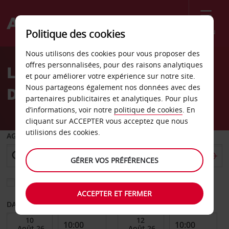
Menu
Politique des cookies
Welcome
Nous utilisons des cookies pour vous proposer des
to
offres personnalisées, pour des raisons analytiques
Location de voiture
Avis
et pour améliorer votre expérience sur notre site.
Nous partageons également nos données avec des
Denton
partenaires publicitaires et analytiques. Pour plus
d’informations, voir notre
politique de cookies
. En
cliquant sur ACCEPTER vous acceptez que nous
utilisions des cookies.
AGENCE DE DÉPART
GÉRER VOS PRÉFÉRENCES
Sélectionnez une autre agence de retour
ACCEPTER ET FERMER
DATE DE DÉBUT
DATE DE FIN