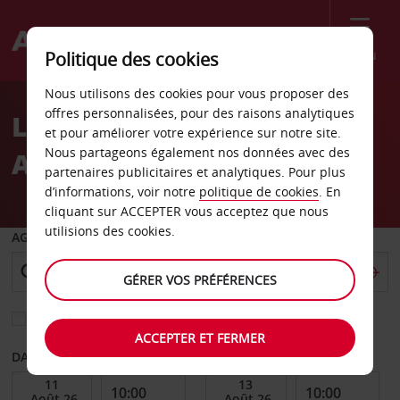
Menu
Politique des cookies
Welcome
Nous utilisons des cookies pour vous proposer des
to
offres personnalisées, pour des raisons analytiques
Location de voiture
Avis
et pour améliorer votre expérience sur notre site.
Nous partageons également nos données avec des
Aéroport d’Abilene
partenaires publicitaires et analytiques. Pour plus
d’informations, voir notre
politique de cookies
. En
cliquant sur ACCEPTER vous acceptez que nous
utilisions des cookies.
AGENCE DE DÉPART
GÉRER VOS PRÉFÉRENCES
Sélectionnez une autre agence de retour
ACCEPTER ET FERMER
DATE DE DÉBUT
DATE DE FIN