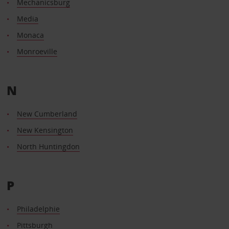
Mechanicsburg
Media
Monaca
Monroeville
N
New Cumberland
New Kensington
North Huntingdon
P
Philadelphie
Pittsburgh