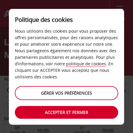
Menu
Politique des cookies
Welcome
Nous utilisons des cookies pour vous proposer des
to
offres personnalisées, pour des raisons analytiques
Location de voiture
Avis
et pour améliorer votre expérience sur notre site.
Nous partageons également nos données avec des
Medford
partenaires publicitaires et analytiques. Pour plus
d’informations, voir notre
politique de cookies
. En
cliquant sur ACCEPTER vous acceptez que nous
utilisions des cookies.
AGENCE DE DÉPART
GÉRER VOS PRÉFÉRENCES
Sélectionnez une autre agence de retour
ACCEPTER ET FERMER
DATE DE DÉBUT
DATE DE FIN