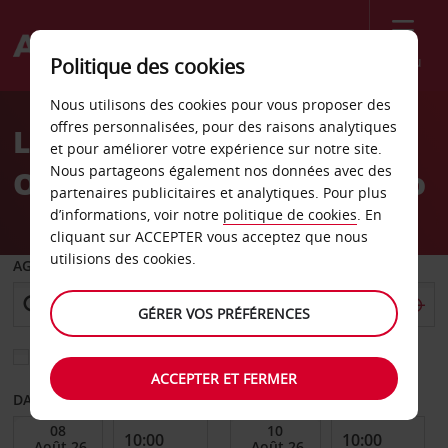
Menu
Politique des cookies
Welcome
Nous utilisons des cookies pour vous proposer des
to
offres personnalisées, pour des raisons analytiques
Location de voiture
Avis
et pour améliorer votre expérience sur notre site.
Nous partageons également nos données avec des
Olentangy Columbus, Ohio
partenaires publicitaires et analytiques. Pour plus
d’informations, voir notre
politique de cookies
. En
cliquant sur ACCEPTER vous acceptez que nous
utilisions des cookies.
AGENCE DE DÉPART
GÉRER VOS PRÉFÉRENCES
Sélectionnez une autre agence de retour
ACCEPTER ET FERMER
DATE DE DÉBUT
DATE DE FIN