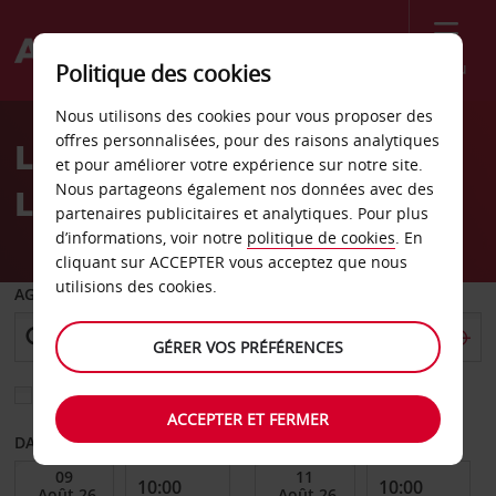
Menu
Politique des cookies
Welcome
Nous utilisons des cookies pour vous proposer des
to
offres personnalisées, pour des raisons analytiques
Location de voiture
Avis
et pour améliorer votre expérience sur notre site.
Nous partageons également nos données avec des
Livingston
partenaires publicitaires et analytiques. Pour plus
d’informations, voir notre
politique de cookies
. En
cliquant sur ACCEPTER vous acceptez que nous
utilisions des cookies.
AGENCE DE DÉPART
GÉRER VOS PRÉFÉRENCES
Sélectionnez une autre agence de retour
ACCEPTER ET FERMER
DATE DE DÉBUT
DATE DE FIN