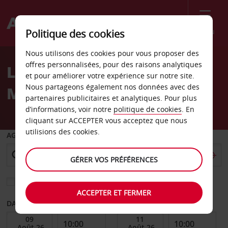
Menu
Politique des cookies
Welcome
Nous utilisons des cookies pour vous proposer des
to
offres personnalisées, pour des raisons analytiques
Location de voiture
Avis
et pour améliorer votre expérience sur notre site.
Nous partageons également nos données avec des
Manchester
partenaires publicitaires et analytiques. Pour plus
d’informations, voir notre
politique de cookies
. En
cliquant sur ACCEPTER vous acceptez que nous
utilisions des cookies.
AGENCE DE DÉPART
GÉRER VOS PRÉFÉRENCES
Sélectionnez une autre agence de retour
ACCEPTER ET FERMER
DATE DE DÉBUT
DATE DE FIN