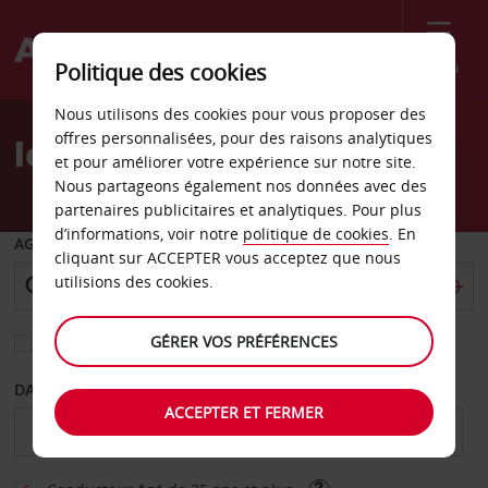
Menu
Politique des cookies
Welcome
Nous utilisons des cookies pour vous proposer des
to
offres personnalisées, pour des raisons analytiques
location de voiture Reno
Avis
et pour améliorer votre expérience sur notre site.
Nous partageons également nos données avec des
partenaires publicitaires et analytiques. Pour plus
d’informations, voir notre
politique de cookies
. En
AGENCE DE DÉPART
cliquant sur ACCEPTER vous acceptez que nous
utilisions des cookies.
GÉRER VOS PRÉFÉRENCES
Sélectionnez une autre agence de retour
DATE DE DÉBUT
DATE DE FIN
ACCEPTER ET FERMER