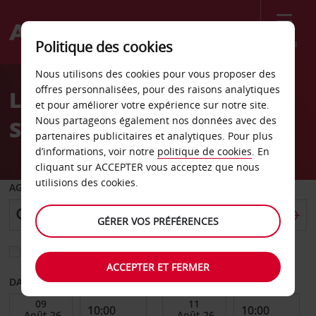
Menu
Politique des cookies
Welcome
Nous utilisons des cookies pour vous proposer des
to
offres personnalisées, pour des raisons analytiques
Location de voiture
Avis
et pour améliorer votre expérience sur notre site.
Nous partageons également nos données avec des
Springfield
partenaires publicitaires et analytiques. Pour plus
d’informations, voir notre
politique de cookies
. En
cliquant sur ACCEPTER vous acceptez que nous
utilisions des cookies.
AGENCE DE DÉPART
GÉRER VOS PRÉFÉRENCES
Sélectionnez une autre agence de retour
ACCEPTER ET FERMER
DATE DE DÉBUT
DATE DE FIN