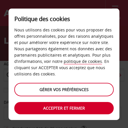
Menu
Politique des cookies
Welcome
Nous utilisons des cookies pour vous proposer des
to
offres personnalisées, pour des raisons analytiques
Location de voiture Joplin
Avis
et pour améliorer votre expérience sur notre site.
Nous partageons également nos données avec des
partenaires publicitaires et analytiques. Pour plus
d’informations, voir notre
politique de cookies
. En
AGENCE DE DÉPART
cliquant sur ACCEPTER vous acceptez que nous
utilisions des cookies.
GÉRER VOS PRÉFÉRENCES
Sélectionnez une autre agence de retour
DATE DE DÉBUT
DATE DE FIN
ACCEPTER ET FERMER