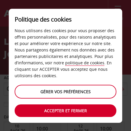
Menu
Politique des cookies
Welcome
Nous utilisons des cookies pour vous proposer des
to
offres personnalisées, pour des raisons analytiques
Location de voiture Saint-
Avis
et pour améliorer votre expérience sur notre site.
Nous partageons également nos données avec des
Joseph
partenaires publicitaires et analytiques. Pour plus
d’informations, voir notre
politique de cookies
. En
cliquant sur ACCEPTER vous acceptez que nous
utilisions des cookies.
AGENCE DE DÉPART
GÉRER VOS PRÉFÉRENCES
Sélectionnez une autre agence de retour
ACCEPTER ET FERMER
DATE DE DÉBUT
DATE DE FIN