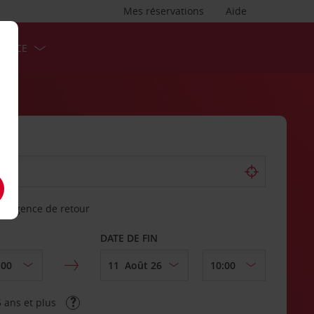
Mes réservations
Aide
ERVICE
re agence de retour
DATE DE FIN
 ans et plus