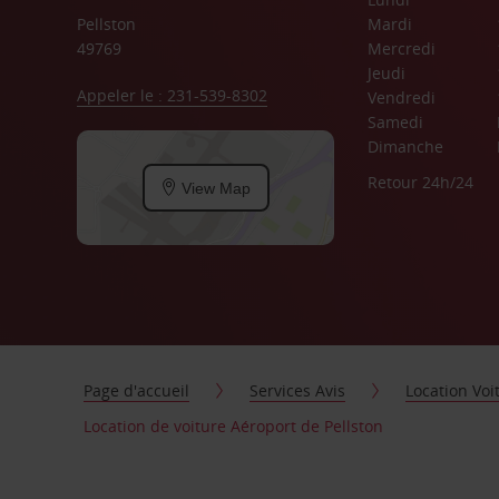
Pellston
Mardi
49769
Mercredi
Jeudi
Appeler le : 231-539-8302
Vendredi
Samedi
Dimanche
Retour 24h/24
View Map
Page d'accueil
Services Avis
Location Voi
Location de voiture Aéroport de Pellston