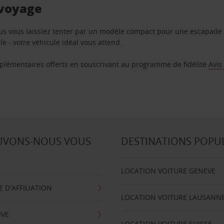
 voyage
us vous laissiez tenter par un modèle compact pour une escapade 
e - votre véhicule idéal vous attend.
supplémentaires offerts en souscrivant au programme de fidélité
Avis
UVONS-NOUS VOUS
DESTINATIONS POPU
LOCATION VOITURE GENEVE
D'AFFILIATION
LOCATION VOITURE LAUSANN
IVE
LOCATION VOITURE SUISSE