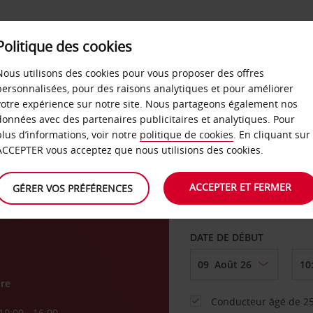
SERVICES &
Politique des cookies
ENTREPRISES
LIBRE-S
LOCATION
Nous utilisons des cookies pour vous proposer des offres
personnalisées, pour des raisons analytiques et pour améliorer
votre expérience sur notre site. Nous partageons également nos
ture
données avec des partenaires publicitaires et analytiques. Pour
plus d’informations, voir notre
politique de cookies
. En cliquant sur
AGENCE DE DÉPART
ACCEPTER vous acceptez que nous utilisions des cookies.
ACCEPTER ET FERMER
GÉRER VOS PRÉFÉRENCES
Sélectionnez une aut
DATE DE DÉBUT
re
Conducteur âgé de 25
10:00 - 16:00