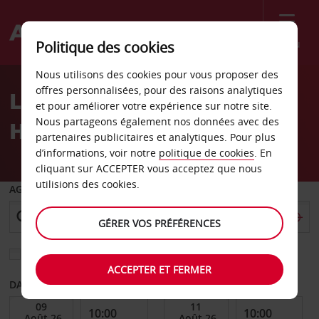
Menu
Politique des cookies
Welcome
Nous utilisons des cookies pour vous proposer des
to
offres personnalisées, pour des raisons analytiques
Location de voiture
Avis
et pour améliorer votre expérience sur notre site.
Nous partageons également nos données avec des
Hollande
partenaires publicitaires et analytiques. Pour plus
d’informations, voir notre
politique de cookies
. En
cliquant sur ACCEPTER vous acceptez que nous
utilisions des cookies.
AGENCE DE DÉPART
GÉRER VOS PRÉFÉRENCES
Sélectionnez une autre agence de retour
ACCEPTER ET FERMER
DATE DE DÉBUT
DATE DE FIN