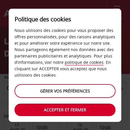
Menu
Politique des cookies
Welcome
Nous utilisons des cookies pour vous proposer des
to
offres personnalisées, pour des raisons analytiques
Location de voiture
Avis
et pour améliorer votre expérience sur notre site.
Nous partageons également nos données avec des
Dedham
partenaires publicitaires et analytiques. Pour plus
d’informations, voir notre
politique de cookies
. En
cliquant sur ACCEPTER vous acceptez que nous
utilisions des cookies.
AGENCE DE DÉPART
GÉRER VOS PRÉFÉRENCES
Sélectionnez une autre agence de retour
ACCEPTER ET FERMER
DATE DE DÉBUT
DATE DE FIN