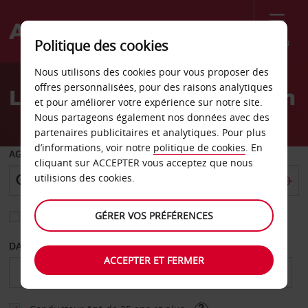
Menu
Politique des cookies
Welcome
Nous utilisons des cookies pour vous proposer des
to
offres personnalisées, pour des raisons analytiques
Location de voiture Boston
Avis
et pour améliorer votre expérience sur notre site.
Nous partageons également nos données avec des
partenaires publicitaires et analytiques. Pour plus
d’informations, voir notre
politique de cookies
. En
AGENCE DE DÉPART
cliquant sur ACCEPTER vous acceptez que nous
utilisions des cookies.
GÉRER VOS PRÉFÉRENCES
Sélectionnez une autre agence de retour
DATE DE DÉBUT
DATE DE FIN
ACCEPTER ET FERMER