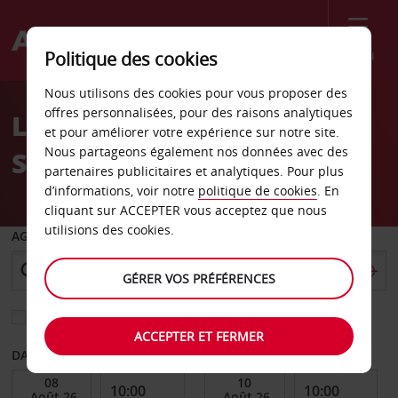
Menu
Politique des cookies
Welcome
Nous utilisons des cookies pour vous proposer des
to
offres personnalisées, pour des raisons analytiques
Location de voiture
Avis
et pour améliorer votre expérience sur notre site.
Nous partageons également nos données avec des
Salisbury
partenaires publicitaires et analytiques. Pour plus
d’informations, voir notre
politique de cookies
. En
cliquant sur ACCEPTER vous acceptez que nous
utilisions des cookies.
AGENCE DE DÉPART
GÉRER VOS PRÉFÉRENCES
Sélectionnez une autre agence de retour
ACCEPTER ET FERMER
DATE DE DÉBUT
DATE DE FIN