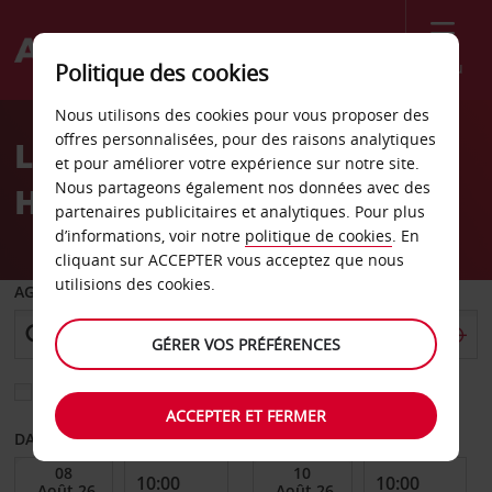
Menu
Politique des cookies
Welcome
Nous utilisons des cookies pour vous proposer des
to
offres personnalisées, pour des raisons analytiques
Location de voiture
Avis
et pour améliorer votre expérience sur notre site.
Nous partageons également nos données avec des
Hagerstown
partenaires publicitaires et analytiques. Pour plus
d’informations, voir notre
politique de cookies
. En
cliquant sur ACCEPTER vous acceptez que nous
utilisions des cookies.
AGENCE DE DÉPART
GÉRER VOS PRÉFÉRENCES
Sélectionnez une autre agence de retour
ACCEPTER ET FERMER
DATE DE DÉBUT
DATE DE FIN