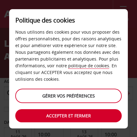
Menu
Politique des cookies
Welcome
Nous utilisons des cookies pour vous proposer des
to
offres personnalisées, pour des raisons analytiques
Location de voiture Saint
Avis
et pour améliorer votre expérience sur notre site.
Nous partageons également nos données avec des
Augustine
partenaires publicitaires et analytiques. Pour plus
d’informations, voir notre
politique de cookies
. En
cliquant sur ACCEPTER vous acceptez que nous
utilisions des cookies.
AGENCE DE DÉPART
GÉRER VOS PRÉFÉRENCES
Sélectionnez une autre agence de retour
ACCEPTER ET FERMER
DATE DE DÉBUT
DATE DE FIN