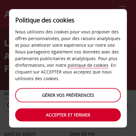
Menu
Politique des cookies
Welcome
Nous utilisons des cookies pour vous proposer des
to
offres personnalisées, pour des raisons analytiques
Location de voiture
Avis
et pour améliorer votre expérience sur notre site.
Nous partageons également nos données avec des
Aéroport international de
partenaires publicitaires et analytiques. Pour plus
Fort Lauderdale
d’informations, voir notre
politique de cookies
. En
cliquant sur ACCEPTER vous acceptez que nous
utilisions des cookies.
AGENCE DE DÉPART
GÉRER VOS PRÉFÉRENCES
ACCEPTER ET FERMER
Sélectionnez une autre agence de retour
DATE DE DÉBUT
DATE DE FIN