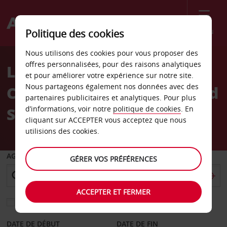
Menu
Politique des cookies
Welcome
Nous utilisons des cookies pour vous proposer des
to
offres personnalisées, pour des raisons analytiques
Location de voiture North
Avis
et pour améliorer votre expérience sur notre site.
Nous partageons également nos données avec des
Charleston Caroline du Sud
partenaires publicitaires et analytiques. Pour plus
Sears
d’informations, voir notre
politique de cookies
. En
cliquant sur ACCEPTER vous acceptez que nous
utilisions des cookies.
AGENCE DE DÉPART
GÉRER VOS PRÉFÉRENCES
ACCEPTER ET FERMER
Sélectionnez une autre agence de retour
DATE DE DÉBUT
DATE DE FIN