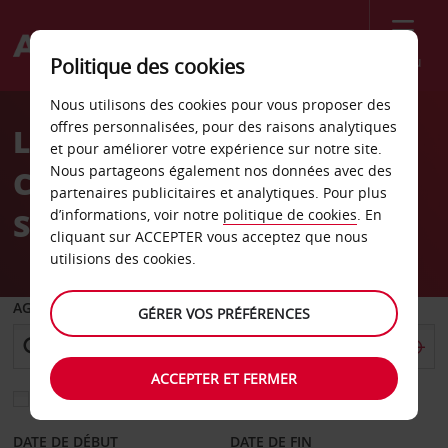
Menu
Politique des cookies
Welcome
Nous utilisons des cookies pour vous proposer des
to
offres personnalisées, pour des raisons analytiques
Location de voiture
Avis
et pour améliorer votre expérience sur notre site.
Nous partageons également nos données avec des
Charleston, Caroline du
partenaires publicitaires et analytiques. Pour plus
Sud Sears
d’informations, voir notre
politique de cookies
. En
cliquant sur ACCEPTER vous acceptez que nous
utilisions des cookies.
AGENCE DE DÉPART
GÉRER VOS PRÉFÉRENCES
ACCEPTER ET FERMER
Sélectionnez une autre agence de retour
DATE DE DÉBUT
DATE DE FIN