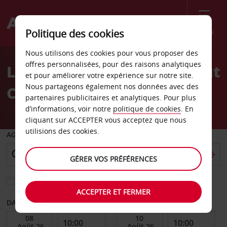
Menu
Politique des cookies
Welcome
Nous utilisons des cookies pour vous proposer des
to
offres personnalisées, pour des raisons analytiques
Location de voiture Walnut
Avis
et pour améliorer votre expérience sur notre site.
Nous partageons également nos données avec des
Creek
partenaires publicitaires et analytiques. Pour plus
d’informations, voir notre
politique de cookies
. En
cliquant sur ACCEPTER vous acceptez que nous
utilisions des cookies.
AGENCE DE DÉPART
GÉRER VOS PRÉFÉRENCES
Sélectionnez une autre agence de retour
ACCEPTER ET FERMER
DATE DE DÉBUT
DATE DE FIN