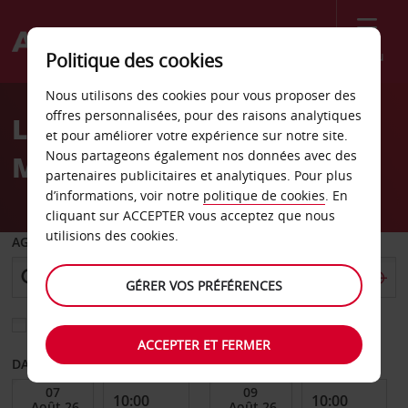
Menu
Politique des cookies
Welcome
Nous utilisons des cookies pour vous proposer des
to
offres personnalisées, pour des raisons analytiques
Location de voiture Santa
Avis
et pour améliorer votre expérience sur notre site.
Nous partageons également nos données avec des
Maria
partenaires publicitaires et analytiques. Pour plus
d’informations, voir notre
politique de cookies
. En
cliquant sur ACCEPTER vous acceptez que nous
utilisions des cookies.
AGENCE DE DÉPART
GÉRER VOS PRÉFÉRENCES
Sélectionnez une autre agence de retour
ACCEPTER ET FERMER
DATE DE DÉBUT
DATE DE FIN