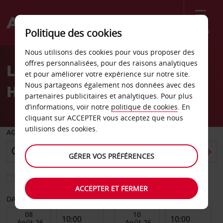
Menu
Politique des cookies
Welcome
Nous utilisons des cookies pour vous proposer des
to
offres personnalisées, pour des raisons analytiques
Location de voiture Port
Avis
et pour améliorer votre expérience sur notre site.
Nous partageons également nos données avec des
Hueneme
partenaires publicitaires et analytiques. Pour plus
d’informations, voir notre
politique de cookies
. En
cliquant sur ACCEPTER vous acceptez que nous
utilisions des cookies.
AGENCE DE DÉPART
GÉRER VOS PRÉFÉRENCES
Sélectionnez une autre agence de retour
ACCEPTER ET FERMER
DATE DE DÉBUT
DATE DE FIN