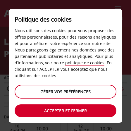
Menu
Politique des cookies
Welcome
Nous utilisons des cookies pour vous proposer des
to
offres personnalisées, pour des raisons analytiques
Location de voiture
Avis
et pour améliorer votre expérience sur notre site.
Nous partageons également nos données avec des
Palmdale
partenaires publicitaires et analytiques. Pour plus
d’informations, voir notre
politique de cookies
. En
cliquant sur ACCEPTER vous acceptez que nous
utilisions des cookies.
AGENCE DE DÉPART
GÉRER VOS PRÉFÉRENCES
Sélectionnez une autre agence de retour
ACCEPTER ET FERMER
DATE DE DÉBUT
DATE DE FIN