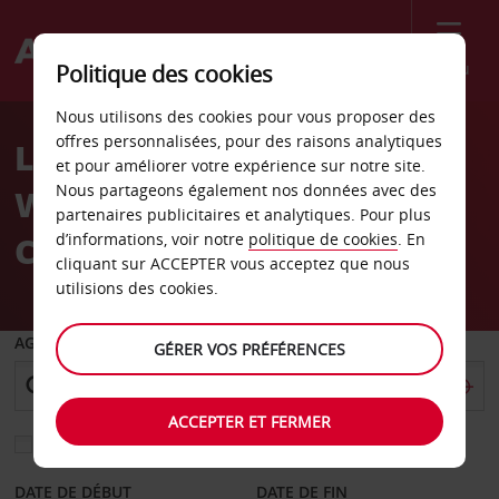
Menu
Politique des cookies
Welcome
Nous utilisons des cookies pour vous proposer des
to
offres personnalisées, pour des raisons analytiques
Location de voiture
Avis
et pour améliorer votre expérience sur notre site.
Nous partageons également nos données avec des
Wilshire Los Angeles
partenaires publicitaires et analytiques. Pour plus
Californie
d’informations, voir notre
politique de cookies
. En
cliquant sur ACCEPTER vous acceptez que nous
utilisions des cookies.
AGENCE DE DÉPART
GÉRER VOS PRÉFÉRENCES
ACCEPTER ET FERMER
Sélectionnez une autre agence de retour
DATE DE DÉBUT
DATE DE FIN