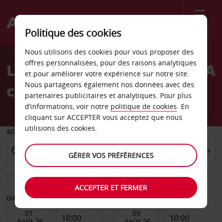
Menu
Politique des cookies
Welcome
Nous utilisons des cookies pour vous proposer des
to
offres personnalisées, pour des raisons analytiques
Location de voiture Avis LA
Avis
et pour améliorer votre expérience sur notre site.
Nous partageons également nos données avec des
centre-ville Alameda
partenaires publicitaires et analytiques. Pour plus
d’informations, voir notre
politique de cookies
. En
cliquant sur ACCEPTER vous acceptez que nous
utilisions des cookies.
AGENCE DE DÉPART
GÉRER VOS PRÉFÉRENCES
Sélectionnez une autre agence de retour
ACCEPTER ET FERMER
DATE DE DÉBUT
DATE DE FIN