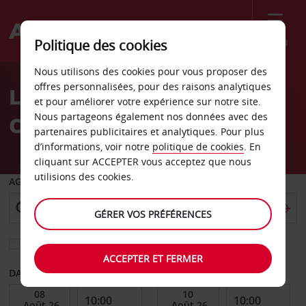
Menu
Politique des cookies
Welcome
Nous utilisons des cookies pour vous proposer des
to
offres personnalisées, pour des raisons analytiques
Location de voiture El
Avis
et pour améliorer votre expérience sur notre site.
Nous partageons également nos données avec des
Cajon
partenaires publicitaires et analytiques. Pour plus
d’informations, voir notre
politique de cookies
. En
cliquant sur ACCEPTER vous acceptez que nous
utilisions des cookies.
AGENCE DE DÉPART
GÉRER VOS PRÉFÉRENCES
Sélectionnez une autre agence de retour
ACCEPTER ET FERMER
DATE DE DÉBUT
DATE DE FIN