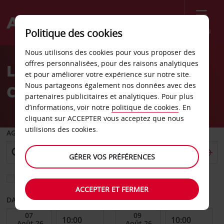
Menu
Politique des cookies
Welcome
Nous utilisons des cookies pour vous proposer des
to
offres personnalisées, pour des raisons analytiques
Location de voiture
Avis
et pour améliorer votre expérience sur notre site.
Nous partageons également nos données avec des
Cypress
partenaires publicitaires et analytiques. Pour plus
d’informations, voir notre
politique de cookies
. En
cliquant sur ACCEPTER vous acceptez que nous
utilisions des cookies.
AGENCE DE DÉPART
GÉRER VOS PRÉFÉRENCES
Sélectionnez une autre agence de retour
ACCEPTER ET FERMER
DATE DE DÉBUT
DATE DE FIN