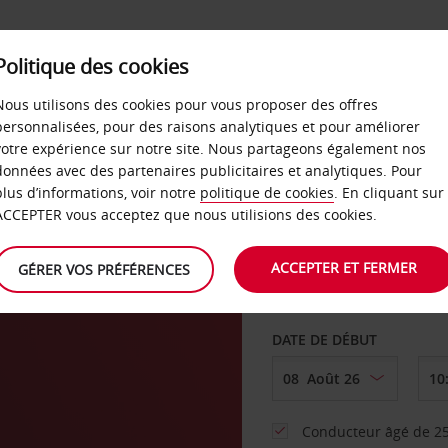
SERVICES &
Politique des cookies
ENTREPRISES
LIBRE-S
LOCATION
Nous utilisons des cookies pour vous proposer des offres
personnalisées, pour des raisons analytiques et pour améliorer
votre expérience sur notre site. Nous partageons également nos
ture
données avec des partenaires publicitaires et analytiques. Pour
plus d’informations, voir notre
politique de cookies
. En cliquant sur
AGENCE DE DÉPART
ACCEPTER vous acceptez que nous utilisions des cookies.
ACCEPTER ET FERMER
GÉRER VOS PRÉFÉRENCES
Sélectionnez une aut
DATE DE DÉBUT
Conducteur âgé de 25