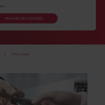
tion
TROUVER DES VOITURES
Chula Vista