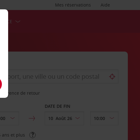
Mes réservations
Aide
ERVICE
re agence de retour
DATE DE FIN
 ans et plus